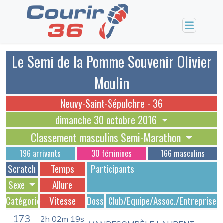
Le Semi de la Pomme Souvenir Olivier
Moulin
Neuvy-Saint-Sépulchre - 36
dimanche 30 octobre 2016
Classement masculins Semi-Marathon
196 arrivants
30 féminines
166 masculins
Scratch
Temps
Participants
Sexe
Allure
Catégorie
Vitesse
Dossards
Club/Equipe/Assoc./Entreprise
173
2h 02m 19s