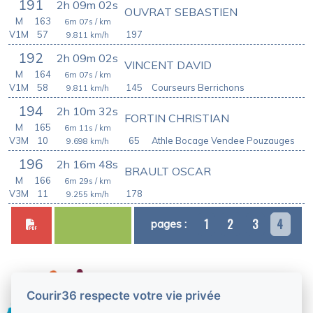
191
2h 09m 02s
OUVRAT SEBASTIEN
M
163
6m 07s
/ km
V1M
57
197
9.811
km/h
192
2h 09m 02s
VINCENT DAVID
M
164
6m 07s
/ km
V1M
58
145
Courseurs Berrichons
9.811
km/h
194
2h 10m 32s
FORTIN CHRISTIAN
M
165
6m 11s
/ km
V3M
10
65
Athle Bocage Vendee Pouzauges
9.698
km/h
196
2h 16m 48s
BRAULT OSCAR
M
166
6m 29s
/ km
V3M
11
178
9.255
km/h
1
2
3
4
pages :
Courir36 respecte votre vie privée