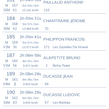
PAILLAUD ANTHONY
M
157
5m 54s
/ km
SEM
61
110
10.161
km/h
184
2h 05m 31s
CHANTRAINE JÉROME
M
158
5m 57s
/ km
SEM
62
31
10.086
km/h
185
2h 05m 41s
PHILIPPON FRANCOIS
M
159
5m 57s
/ km
V2M
30
171
Les Gazelles De Vineuil
10.073
km/h
187
2h 06m 58s
ALAPETITE BRUNO
M
160
6m 01s
/ km
V1M
56
1
Birlou Team
9.971
km/h
189
2h 08m 28s
DUCASSE JEAN
M
161
6m 05s
/ km
V4M
1
56
9.855
km/h
190
2h 08m 28s
DUCASSE LUDOVIC
M
162
6m 05s
/ km
SEM
63
57
Les Nantais
9.855
km/h