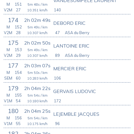
VANDESOMPÈLE LAURENT
M
151
5m 48s
/ km
V2M
27
140
10.351
km/h
174
2h 02m 49s
DEBORD ERIC
M
152
5m 49s
/ km
V2M
28
47
ASA du Berry
10.307
km/h
175
2h 02m 50s
LANTOINE ERIC
M
153
5m 49s
/ km
V2M
29
89
ASA du Berry
10.307
km/h
177
2h 03m 07s
MERCIER ERIC
M
154
5m 50s
/ km
SEM
60
106
10.283
km/h
179
2h 04m 22s
GERVAIS LUDOVIC
M
155
5m 54s
/ km
V1M
54
172
10.180
km/h
180
2h 04m 25s
LEJEMBLE JACQUES
M
156
5m 54s
/ km
V1M
55
96
10.175
km/h
182
2h 04m 36s