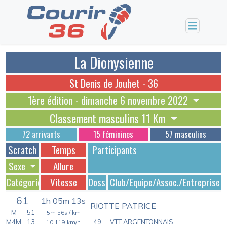
La Dionysienne
St Denis de Jouhet - 36
1ère édition - dimanche 6 novembre 2022
Classement masculins 11 Km
72 arrivants
15 féminines
57 masculins
Scratch
Temps
Participants
Sexe
Allure
Catégorie
Vitesse
Dossards
Club/Equipe/Assoc./Entreprise
61
1h 05m 13s
RIOTTE PATRICE
M
51
5m 56s
/ km
M4M
13
49
VTT ARGENTONNAIS
10.119
km/h