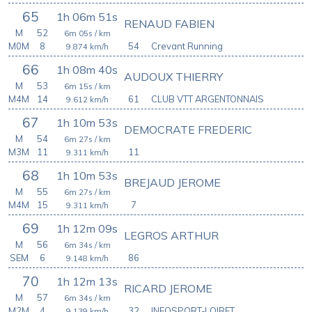
65
1h 06m 51s
RENAUD FABIEN
M
52
6m 05s
/ km
M0M
8
54
Crevant Running
9.874
km/h
66
1h 08m 40s
AUDOUX THIERRY
M
53
6m 15s
/ km
M4M
14
61
CLUB VTT ARGENTONNAIS
9.612
km/h
67
1h 10m 53s
DEMOCRATE FREDERIC
M
54
6m 27s
/ km
M3M
11
11
9.311
km/h
68
1h 10m 53s
BREJAUD JEROME
M
55
6m 27s
/ km
M4M
15
7
9.311
km/h
69
1h 12m 09s
LEGROS ARTHUR
M
56
6m 34s
/ km
SEM
6
86
9.148
km/h
70
1h 12m 13s
RICARD JEROME
M
57
6m 34s
/ km
M2M
4
32
INFOSPORT-LOIRET
9.139
km/h